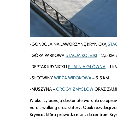
-GONDOLA NA JAWORZYNĘ KRYNICKĄ
STAC
-GÓRA PARKOWA
STACJA KOLEJKI
– 2,5 KM
-DEPTAK KRYNICKI I
PIJALNIA GŁÓWNA
– 1 K
-SŁOTWINY
WIEŻA WIDOKOWA
– 5,5 KM
-MUSZYNA –
OROGY ZMYSŁÓW
ORAZ ZAME
W okolicy panują doskonałe warunki do upraw
nordic walking oraz skitury. Obok rezydecji z
Krynica, która prowadzi m.in. do centrum Kryn