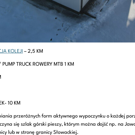
JA KOLEJI
– 2,5 KM
 / PUMP TRUCK ROWERY MTB 1 KM
M
K- 10 KM
iania przeróżnych form aktywnego wypoczynku o każdej porze
aczyna się szlak górski pieszy, którym można dojść np. na Ja
icy lub w stronę granicy Słowackiej.